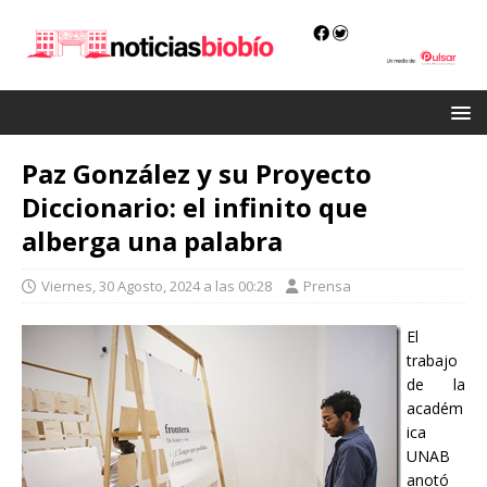
Paz González y su Proyecto
Diccionario: el infinito que
alberga una palabra
Viernes, 30 Agosto, 2024 a las 00:28
Prensa
El
trabajo
de la
académ
ica
UNAB
anotó