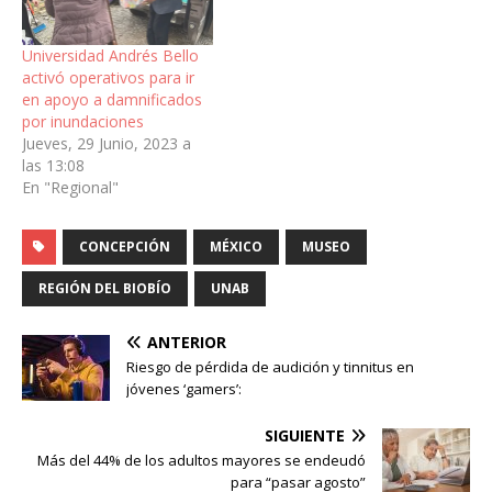
Universidad Andrés Bello
activó operativos para ir
en apoyo a damnificados
por inundaciones
Jueves, 29 Junio, 2023 a
las 13:08
En "Regional"
CONCEPCIÓN
MÉXICO
MUSEO
REGIÓN DEL BIOBÍO
UNAB
ANTERIOR
Riesgo de pérdida de audición y tinnitus en
jóvenes ‘gamers’:
SIGUIENTE
Más del 44% de los adultos mayores se endeudó
para “pasar agosto”