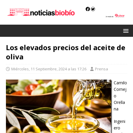
Los elevados precios del aceite de
oliva
Miércoles, 11 Septiembre, 2024 a las 17:26
Prensa
Camilo
Cornej
o
Orella
na
Ingeni
ero