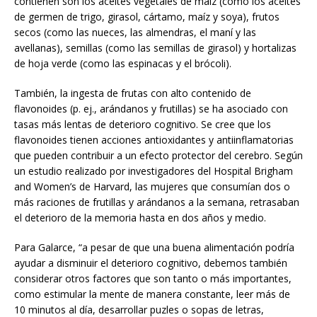
contienen son los aceites vegetales de maíz (como los aceites
de germen de trigo, girasol, cártamo, maíz y soya), frutos
secos (como las nueces, las almendras, el maní y las
avellanas), semillas (como las semillas de girasol) y hortalizas
de hoja verde (como las espinacas y el brócoli).
También, la ingesta de frutas con alto contenido de
flavonoides (p. ej., arándanos y frutillas) se ha asociado con
tasas más lentas de deterioro cognitivo. Se cree que los
flavonoides tienen acciones antioxidantes y antiinflamatorias
que pueden contribuir a un efecto protector del cerebro. Según
un estudio realizado por investigadores del Hospital Brigham
and Women’s de Harvard, las mujeres que consumían dos o
más raciones de frutillas y arándanos a la semana, retrasaban
el deterioro de la memoria hasta en dos años y medio.
Para Galarce, “a pesar de que una buena alimentación podría
ayudar a disminuir el deterioro cognitivo, debemos también
considerar otros factores que son tanto o más importantes,
como estimular la mente de manera constante, leer más de
10 minutos al día, desarrollar puzles o sopas de letras,