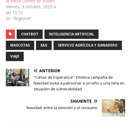
la Mesa Comex de Biobío
Viernes, 3 Octubre, 2025 a
las 15:12
En "Regional"
CHATBOT
INTELIGENCIA ARTIFICIAL
MASCOTAS
SAG
SERVICIO AGRÍCOLA Y GANADERO
VIAJE
ANTERIOR
“Cartas de Esperanza”: Emotiva campaña de
Navidad invita a patrocinar a un niño o una niña en
situación de vulnerabilidad
SIGUIENTE
Navidad: entre la emoción y el consumo