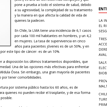
pone a prueba a todo el sistema de salud, debido
ENT
a su agresividad, la complejidad de su tratamiento
y la manera en que afecta la calidad de vida de
LA I
quienes la padecen.
EL R
En Chile, la LMA tiene una incidencia de 6,1 casos
SESG
por cada 100 mil habitantes en hombres, y un 4,2
TRES
en mujeres. La tasa de supervivencia en cinco
ACCE
años para pacientes jóvenes es de un 50%, y en
DERE
por este tipo de cáncer- es de un 10%.
AVA
r a disposición los últimos tratamientos disponibles, que
SALF
medad. Una de las opciones más efectivas para enfrentar
ELEC
e Médula Ósea. Sin embargo, una gran mayoría de pacientes
BIOB
o por tener comorbilidades.
PROV
MALT
rtura por sistema público hasta los 60 años, es de
ara quienes no pueden recibir el trasplante, y de esa forma
CHIL
 posible.
TURI
PRIM