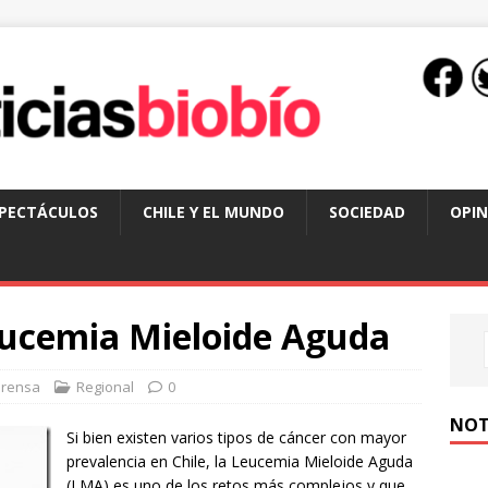
SPECTÁCULOS
CHILE Y EL MUNDO
SOCIEDAD
OPIN
Leucemia Mieloide Aguda
Prensa
Regional
0
NOT
Si bien existen varios tipos de cáncer con mayor
prevalencia en Chile, la Leucemia Mieloide Aguda
(LMA) es uno de los retos más complejos y que