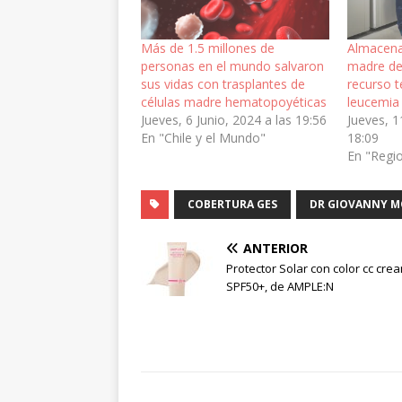
Más de 1.5 millones de
Almacena
personas en el mundo salvaron
madre del
sus vidas con trasplantes de
recurso t
células madre hematopoyéticas
leucemia
Jueves, 6 Junio, 2024 a las 19:56
Jueves, 1
En "Chile y el Mundo"
18:09
En "Regi
COBERTURA GES
DR GIOVANNY 
ANTERIOR
Protector Solar con color cc cre
SPF50+, de AMPLE:N