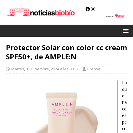
Protector Solar con color cc cream
SPF50+, de AMPLE:N
Martes, 31 Diciembre, 2024 a las 00:32
Prensa
Lo
qu
e
ha
ce
es
pe
ci