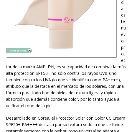
al
a
es
te
nu
ev
o
pr
ot
ec
tor de la marca AMPLE:N, es su capacidad de combinar la más
alta protección SPF50+ no sólo contra los rayos UVB sino
también contra los UVA (lo que se identifica como PA++++),
atributo que la destaca en el mercado de los solares, con una
fórmula para todo tipo de pieles de textura ligera y rápida
absorción que además contiene color, por lo tanto ayuda a
unificar el tono de la piel.
Desarrollado en Corea, el Protector Solar con Color CC Cream
SPF50+ PA++++
destaca por su textura sedosa que se funde
instantáneamente con la piel; su tono universal se adapta a