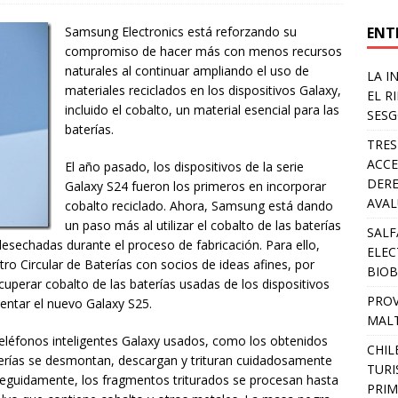
ENT
Samsung Electronics está reforzando su
compromiso de hacer más con menos recursos
naturales al continuar ampliando el uso de
LA I
materiales reciclados en los dispositivos Galaxy,
EL R
incluido el cobalto, un material esencial para las
SESG
baterías.
TRES
ACCE
El año pasado, los dispositivos de la serie
DERE
Galaxy S24 fueron los primeros en incorporar
AVA
cobalto reciclado. Ahora, Samsung está dando
un paso más al utilizar el cobalto de las baterías
SALF
desechadas durante el proceso de fabricación. Para ello,
ELEC
 Circular de Baterías con socios de ideas afines, por
BIOB
uperar cobalto de las baterías usadas de los dispositivos
PROV
entar el nuevo Galaxy S25.
MALT
teléfonos inteligentes Galaxy usados, como los obtenidos
CHIL
terías se desmontan, descargan y trituran cuidadosamente
TURI
Seguidamente, los fragmentos triturados se procesan hasta
PRIM