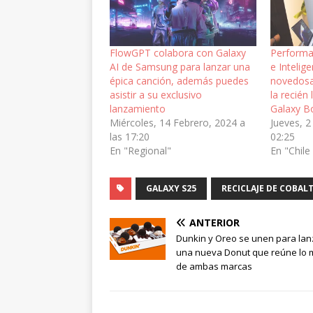
FlowGPT colabora con Galaxy
Performa
AI de Samsung para lanzar una
e Intelige
épica canción, además puedes
novedosa
asistir a su exclusivo
la recién
lanzamiento
Galaxy B
Miércoles, 14 Febrero, 2024 a
Jueves, 2
las 17:20
02:25
En "Regional"
En "Chile
GALAXY S25
RECICLAJE DE COBAL
ANTERIOR
Dunkin y Oreo se unen para lan
una nueva Donut que reúne lo 
de ambas marcas