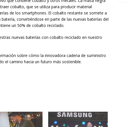
lvo que contiene cobalto y otros metales. La masa negra
raer cobalto, que se utiliza para producir material
erías de los smartphones. El cobalto restante se somete a
a batería, convirtiéndose en parte de las nuevas baterías del
tiene un 50% de cobalto reciclado.
stras nuevas baterías con cobalto reciclado en nuestro
nformación sobre cómo la innovadora cadena de suministro
do el camino hacia un futuro más sostenible.