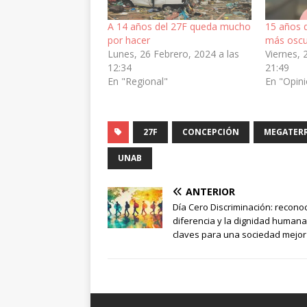
A 14 años del 27F queda mucho
15 años 
por hacer
más osc
Lunes, 26 Febrero, 2024 a las
Viernes, 
12:34
21:49
En "Regional"
En "Opin
27F
CONCEPCIÓN
MEGATER
UNAB
ANTERIOR
Día Cero Discriminación: reconoc
diferencia y la dignidad humana
claves para una sociedad mejor