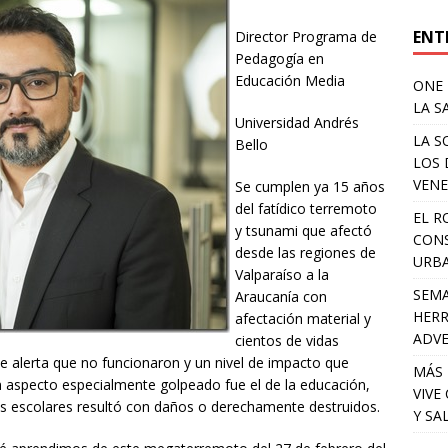
ENT
Director Programa de
Pedagogía en
Educación Media
ONE 
LA S
Universidad Andrés
LA S
Bello
LOS 
VENE
Se cumplen ya 15 años
del fatídico terremoto
EL R
y tsunami que afectó
CONS
desde las regiones de
URB
Valparaíso a la
SEMA
Araucanía con
HERR
afectación material y
ADV
cientos de vidas
e alerta que no funcionaron y un nivel de impacto que
MÁS 
Un aspecto especialmente golpeado fue el de la educación,
VIVE
 escolares resultó con daños o derechamente destruidos.
Y SA