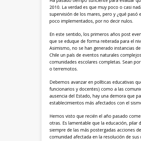
Ha pasado tiempo suficiente para evaluar q
2010. La verdad es que muy poco o casi nada
supervisión de los mares, pero y ¿qué pasó 
poco implementados, por no decir nulos.
En este sentido, los primeros años post even
que se eduque de forma reiterada para el nive
Asimismo, no se han generado instancias de
Chile un país de eventos naturales complejo
comunidades escolares completas. Sean por i
o terremotos.
Debemos avanzar en políticas educativas que
funcionarios y docentes) como a las comunid
ausencia del Estado, hay una demora que pare
establecimientos más afectados con el sism
Hemos visto que recién el año pasado come
otras. Es lamentable que la educación, pila
siempre de las más postergadas acciones de 
comunidad afectada en la resolución de sus 