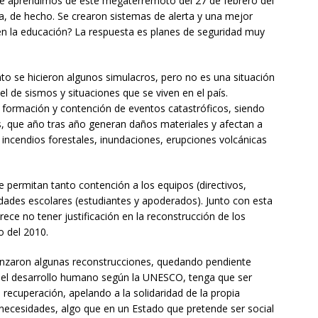
ué aprendimos de este megaterremoto del 27 de febrero del
, de hecho. Se crearon sistemas de alerta y una mejor
en la educación? La respuesta es planes de seguridad muy
to se hicieron algunos simulacros, pero no es una situación
l de sismos y situaciones que se viven en el país.
 formación y contención de eventos catastróficos, siendo
s, que año tras año generan daños materiales y afectan a
ncendios forestales, inundaciones, erupciones volcánicas
 permitan tanto contención a los equipos (directivos,
ades escolares (estudiantes y apoderados). Junto con esta
ce no tener justificación en la reconstrucción de los
o del 2010.
nzaron algunas reconstrucciones, quedando pendiente
r del desarrollo humano según la UNESCO, tenga que ser
recuperación, apelando a la solidaridad de la propia
necesidades, algo que en un Estado que pretende ser social