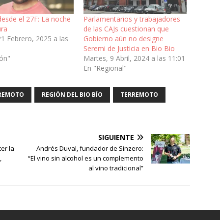
desde el 27F: La noche
Parlamentarios y trabajadores
ura
de las CAJs cuestionan que
21 Febrero, 2025 a las
Gobierno aún no designe
Seremi de Justicia en Bio Bio
ión"
Martes, 9 Abril, 2024 a las 11:01
En "Regional"
REMOTO
REGIÓN DEL BIO BÍO
TERREMOTO
SIGUIENTE
er la
Andrés Duval, fundador de Sinzero:
,
“El vino sin alcohol es un complemento
al vino tradicional”