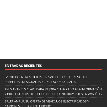
ENTRADAS RECIENTES
LA INTELIGENCIA ARTIFICIAL EN SALUD CORRE EL RIESGO DE
PERPETUAR DESIGUALDADES Y SESGOS SOCIALES
TRES AVANCES CLAVE PARA MEJORAR EL ACCESO A LA INFORMACIÓN
Y PROTEGER LOS DERECHOS DE LOS CONTRIBUYENTES EN AVALÚOS
SALFA AMPLÍA SU OFERTA DE VEHÍCULOS ELECTRIFICADOS Y
CAMIONES EURO VI EN EL BIOBÍO