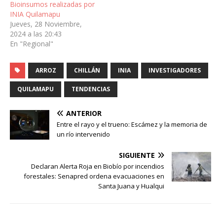
Bioinsumos realizadas por
INIA Quilamapu
Jueves, 28 Noviembre,
2024 a las 20:43
En "Regional"
ARROZ
CHILLÁN
INIA
INVESTIGADORES
QUILAMAPU
TENDENCIAS
ANTERIOR
Entre el rayo y el trueno: Escámez y la memoria de
un río intervenido
SIGUIENTE
Declaran Alerta Roja en Biobío por incendios
forestales: Senapred ordena evacuaciones en
Santa Juana y Hualqui