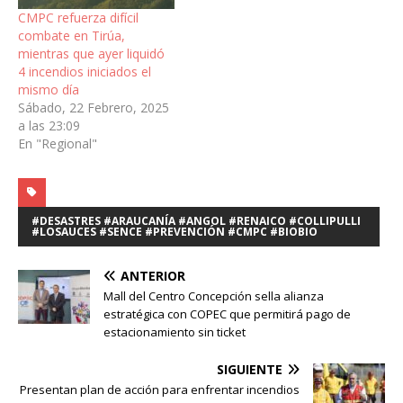
CMPC refuerza difícil
combate en Tirúa,
mientras que ayer liquidó
4 incendios iniciados el
mismo día
Sábado, 22 Febrero, 2025
a las 23:09
En "Regional"
#DESASTRES #ARAUCANÍA #ANGOL #RENAICO #COLLIPULLI
#LOSAUCES #SENCE #PREVENCIÓN #CMPC #BIOBIO
ANTERIOR
Mall del Centro Concepción sella alianza
estratégica con COPEC que permitirá pago de
estacionamiento sin ticket
SIGUIENTE
Presentan plan de acción para enfrentar incendios