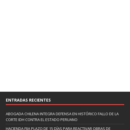
ENTRADAS RECIENTES
ABOGADA CHILENA INTEGRA DEFENSA EN HISTÓRICO FALLO DE LA
CORTE IDH CONTRA EL ESTADO PERUANO
HACIENDA FIJA PLAZO DE 15 DÍAS PARA REACTIVAR OBRAS DE