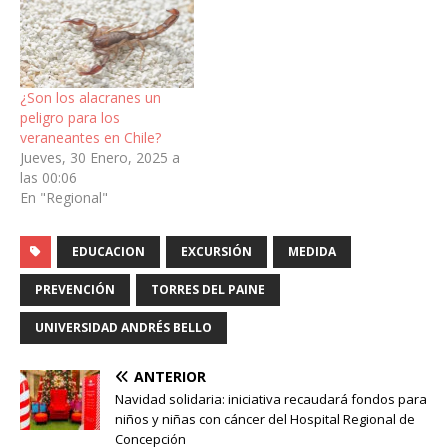
¿Son los alacranes un
peligro para los
veraneantes en Chile?
Jueves, 30 Enero, 2025 a
las 00:06
En "Regional"
EDUCACION
EXCURSIÓN
MEDIDA
PREVENCIÓN
TORRES DEL PAINE
UNIVERSIDAD ANDRÉS BELLO
ANTERIOR
Navidad solidaria: iniciativa recaudará fondos para
niños y niñas con cáncer del Hospital Regional de
Concepción