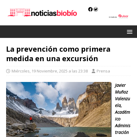
La prevención como primera
medida en una excursión
Miércoles, 19 Noviembre, 2025 a las 23:38
Prensa
Javier
Muñoz
Valenzu
ela,
Académ
ico
Adminis
tración