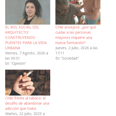
EL ROL SOCIAL DEL
Chile envejece: ¿por qué
ARQUITECTO:
cuidar a las personas
CONSTRUYENDO
mayores requiere una
PUENTES PARA LA VIDA
nueva formación?
URBANA
Jueves, 2 Julio, 2026 a las
Viernes, 7 Agosto, 2026 a
17:11
las 09:31
En "Sociedad"
En "Opinión"
Chile frente al tabaco: el
desafío de abandonar una
adicción que mata
Martes, 22 Julio, 2025 a