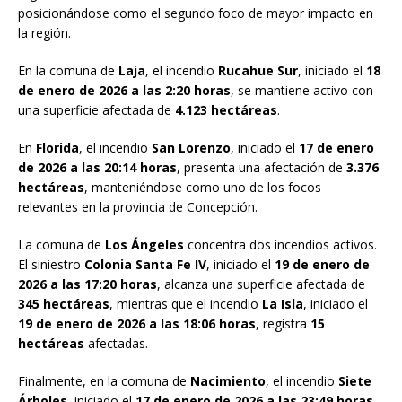
posicionándose como el segundo foco de mayor impacto en
la región.
En la comuna de
Laja
, el incendio
Rucahue Sur
, iniciado el
18
de enero de 2026 a las 2:20 horas
, se mantiene activo con
una superficie afectada de
4.123 hectáreas
.
En
Florida
, el incendio
San Lorenzo
, iniciado el
17 de enero
de 2026 a las 20:14 horas
, presenta una afectación de
3.376
hectáreas
, manteniéndose como uno de los focos
relevantes en la provincia de Concepción.
La comuna de
Los Ángeles
concentra dos incendios activos.
El siniestro
Colonia Santa Fe IV
, iniciado el
19 de enero de
2026 a las 17:20 horas
, alcanza una superficie afectada de
345 hectáreas
, mientras que el incendio
La Isla
, iniciado el
19 de enero de 2026 a las 18:06 horas
, registra
15
hectáreas
afectadas.
Finalmente, en la comuna de
Nacimiento
, el incendio
Siete
Árboles
, iniciado el
17 de enero de 2026 a las 23:49 horas
,