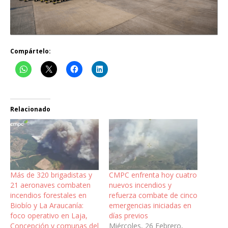
Compártelo:
Relacionado
Más de 320 brigadistas y
CMPC enfrenta hoy cuatro
21 aeronaves combaten
nuevos incendios y
incendios forestales en
refuerza combate de cinco
Biobío y La Araucanía:
emergencias iniciadas en
foco operativo en Laja,
días previos
Concepción y comunas del
Miércoles, 26 Febrero,