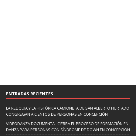
ENTRADAS RECIENTES
LA RELIQUIA Y LA HISTÓRICA CAMIONETA DE SAN ALBERTO HURTADO
CONGREGAN A CIENTOS DE PERSONAS EN CONCEPCIÓN
VIDEODANZA DOCUMENTAL CIERRA EL PROCESO DE FORMACIÓN EN
DANZA PARA PERSONAS CON SÍNDROME DE DOWN EN CONCEPCIÓN