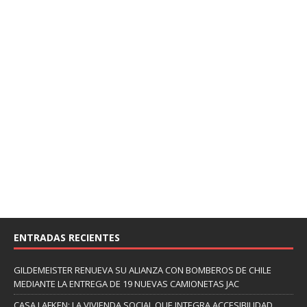
ENTRADAS RECIENTES
GILDEMEISTER RENUEVA SU ALIANZA CON BOMBEROS DE CHILE
MEDIANTE LA ENTREGA DE 19 NUEVAS CAMIONETAS JAC
CASA LAFKEN: LA VIVIENDA SOCIAL QUE INTEGRA ACCESIBILIDAD