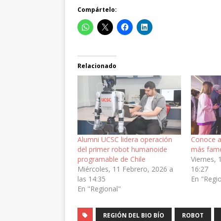
Compártelo:
Relacionado
Alumni UCSC lidera operación
Conoce a
del primer robot humanoide
más famo
programable de Chile
Viernes, 
Miércoles, 11 Febrero, 2026 a
16:27
las 14:35
En "Regi
En "Regional"
REGIÓN DEL BIO BÍO
ROBOT