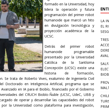
formado en la Universidad, hoy
ENT
lidera la operación y futura
programación del primer robot
humanoide que marcó un hito
LA I
en divulgación tecnológica y
EL R
proyección académica de la
SESG
UCSC.
TRES
ACCE
Detrás del primer robot
DERE
humanoide programable
AVA
presentado por la Universidad
Católica de la Santísima
SALF
Concepción (UCSC) existe una
ELEC
historia de formación,
BIOB
ón. Se trata de Roberto Vives, exalumno de Ingeniería Civil
PROV
el Doctorado en Inteligencia Artificial, programa que se
MALT
Avanzado en IA para el Biobío, financiado por el Gobierno
universidades del CRUCH Biobío-Ñuble (UCSC, UdeC, UBB y
CHIL
ncargado de operar y desarrollar las capacidades del robot
TURI
 por la Universidad como plataforma para investigación,
PRIM