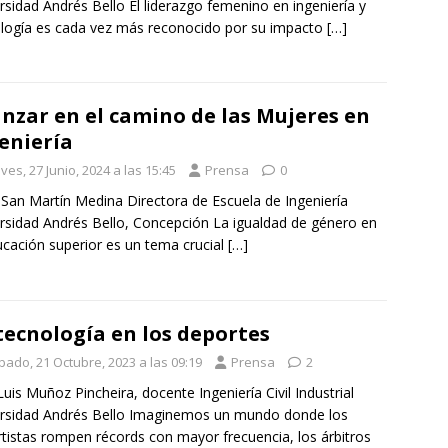
rsidad Andrés Bello El liderazgo femenino en ingeniería y
logía es cada vez más reconocido por su impacto
[…]
nzar en el camino de las Mujeres en
eniería
ves, 27 Junio, 2024 a las 15:45
Prensa
0
n San Martín Medina Directora de Escuela de Ingeniería
rsidad Andrés Bello, Concepción La igualdad de género en
ucación superior es un tema crucial
[…]
tecnología en los deportes
bado, 21 Octubre, 2023 a las 09:19
Prensa
2
Luis Muñoz Pincheira, docente Ingeniería Civil Industrial
rsidad Andrés Bello Imaginemos un mundo donde los
tistas rompen récords con mayor frecuencia, los árbitros