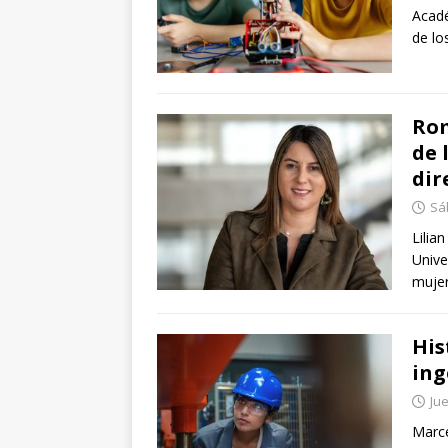
Acadé
de lo
Rom
de 
dir
Sá
Lilia
Unive
mujer
His
ing
Jue
Marce