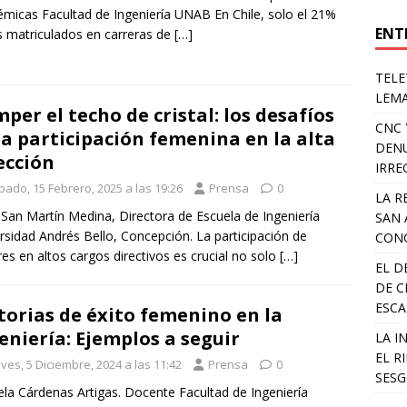
micas Facultad de Ingeniería UNAB En Chile, solo el 21%
ENT
s matriculados en carreras de
[…]
TELE
LEMA
per el techo de cristal: los desafíos
CNC 
la participación femenina en la alta
DENU
ección
IRRE
bado, 15 Febrero, 2025 a las 19:26
Prensa
0
LA R
n San Martín Medina, Directora de Escuela de Ingeniería
SAN 
rsidad Andrés Bello, Concepción. La participación de
CONC
es en altos cargos directivos es crucial no solo
[…]
EL D
DE C
ESCA
torias de éxito femenino en la
eniería: Ejemplos a seguir
LA I
EL R
ves, 5 Diciembre, 2024 a las 11:42
Prensa
0
SESG
la Cárdenas Artigas. Docente Facultad de Ingeniería