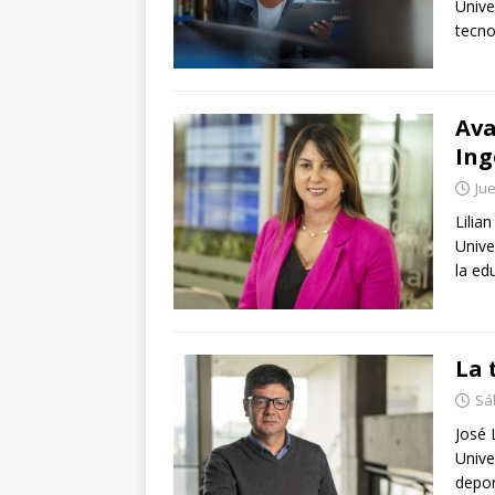
Unive
tecno
Ava
Ing
Jue
Lilia
Unive
la ed
La 
Sá
José 
Unive
depor