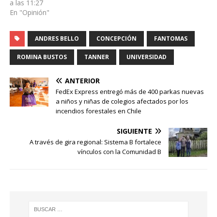
a las 11:27
En "Opinión"
ANDRES BELLO
CONCEPCIÓN
FANTOMAS
ROMINA BUSTOS
TANNER
UNIVERSIDAD
ANTERIOR
FedEx Express entregó más de 400 parkas nuevas
a niños y niñas de colegios afectados por los
incendios forestales en Chile
SIGUIENTE
A través de gira regional: Sistema B fortalece
vínculos con la Comunidad B