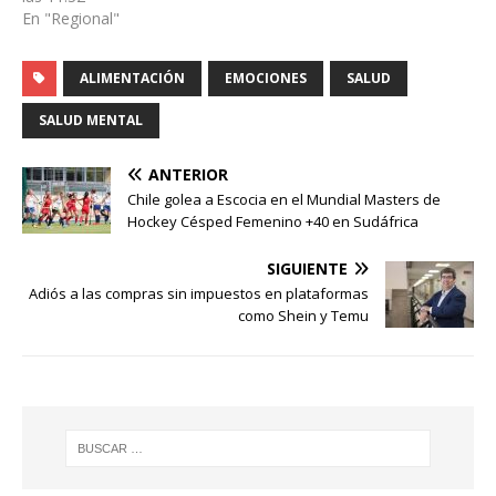
En "Regional"
ALIMENTACIÓN
EMOCIONES
SALUD
SALUD MENTAL
ANTERIOR
Chile golea a Escocia en el Mundial Masters de
Hockey Césped Femenino +40 en Sudáfrica
SIGUIENTE
Adiós a las compras sin impuestos en plataformas
como Shein y Temu