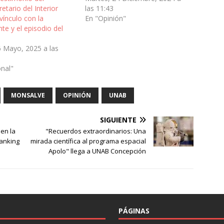
etario del Interior
las 11:43
vínculo con la
En "Opinión"
te y el episodio del
6 Mayo, 2025 a las
onal"
MONSALVE
OPINIÓN
UNAB
SIGUIENTE
 en la
"Recuerdos extraordinarios: Una
ranking
mirada científica al programa espacial
Apolo" llega a UNAB Concepción
PÁGINAS