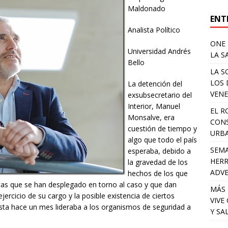
Maldonado
ENT
Analista Político
ONE 
Universidad Andrés
LA S
Bello
LA S
LOS 
La detención del
VENE
exsubsecretario del
Interior, Manuel
EL R
Monsalve, era
CONS
cuestión de tiempo y
URB
algo que todo el país
SEMA
esperaba, debido a
HERR
la gravedad de los
ADV
hechos de los que
istas que se han desplegado en torno al caso y que dan
MÁS 
ercicio de su cargo y la posible existencia de ciertos
VIVE
 hasta hace un mes lideraba a los organismos de seguridad a
Y SA