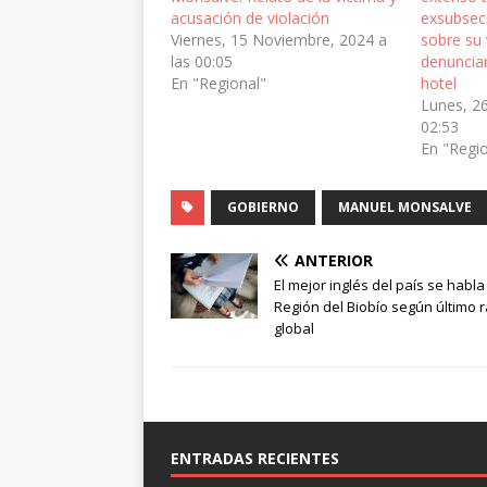
acusación de violación
exsubsecr
Viernes, 15 Noviembre, 2024 a
sobre su 
las 00:05
denuncian
En "Regional"
hotel
Lunes, 2
02:53
En "Regi
GOBIERNO
MANUEL MONSALVE
ANTERIOR
El mejor inglés del país se habla
Región del Biobío según último 
global
ENTRADAS RECIENTES