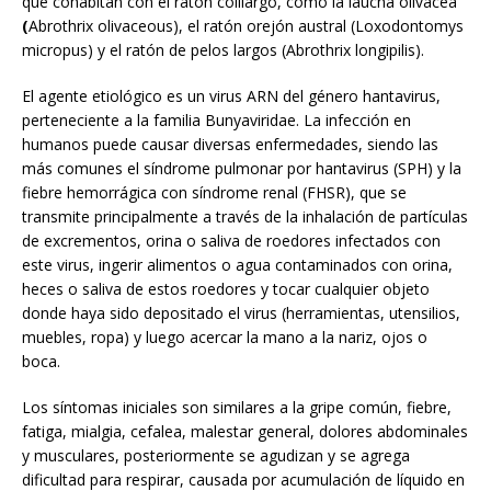
que cohabitan con el ratón colilargo, como la laucha olivácea
(
Abrothrix olivaceous), el ratón orejón austral (Loxodontomys
micropus) y el ratón de pelos largos (Abrothrix longipilis).
El agente etiológico es un virus ARN del género hantavirus,
perteneciente a la familia Bunyaviridae. La infección en
humanos puede causar diversas enfermedades, siendo las
más comunes el síndrome pulmonar por hantavirus (SPH) y la
fiebre hemorrágica con síndrome renal (FHSR), que se
transmite principalmente a través de la inhalación de partículas
de excrementos, orina o saliva de roedores infectados con
este virus, ingerir alimentos o agua contaminados con orina,
heces o saliva de estos roedores y tocar cualquier objeto
donde haya sido depositado el virus (herramientas, utensilios,
muebles, ropa) y luego acercar la mano a la nariz, ojos o
boca.
Los síntomas iniciales son similares a la gripe común, fiebre,
fatiga, mialgia, cefalea, malestar general, dolores abdominales
y musculares, posteriormente se agudizan y se agrega
dificultad para respirar, causada por acumulación de líquido en