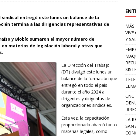
ENT
 sindical entregó este lunes un balance de la
cién termina a las dirigencias representativas de
MÁS 
VIVE
raíso y Biobío sumaron el mayor número de
Y SA
 en materias de legislación laboral y otras que
EMPR
s.
MAQU
RECU
La Dirección del Trabajo
SIST
(DT) divulgó este lunes un
balance de la formación que
TELE
entregó en todo el país
LEMA
durante el año 2024 a
CNC 
dirigentes y dirigentas de
DENU
organizaciones sindicales.
IRRE
Esta vez, la capacitación
LA R
proporcionada abarcó tanto
SAN 
materias legales, como
CONC