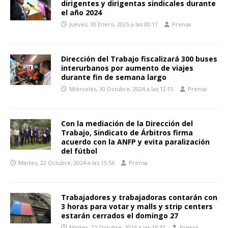
dirigentes y dirigentas sindicales durante
el año 2024
Jueves, 30 Enero, 2025 a las 00:11
Prensa
Dirección del Trabajo fiscalizará 300 buses
interurbanos por aumento de viajes
durante fin de semana largo
Miércoles, 30 Octubre, 2024 a las 12:51
Prensa
Con la mediación de la Dirección del
Trabajo, Sindicato de Árbitros firma
acuerdo con la ANFP y evita paralización
del fútbol
Martes, 22 Octubre, 2024 a las 15:56
Prensa
Trabajadores y trabajadoras contarán con
3 horas para votar y malls y strip centers
estarán cerrados el domingo 27
Martes, 22 Octubre, 2024 a las 15:33
Prensa