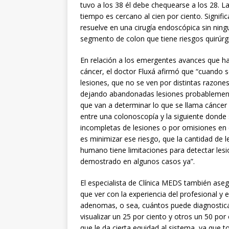
tuvo a los 38 él debe chequearse a los 28. La
tiempo es cercano al cien por ciento. Signif
resuelve en una cirugía endoscópica sin ningu
segmento de colon que tiene riesgos quirúr
En relación a los emergentes avances que ha re
cáncer, el doctor Fluxá afirmó que “cuando 
lesiones, que no se ven por distintas razone
dejando abandonadas lesiones probablemente
que van a determinar lo que se llama cáncer 
entre una colonoscopía y la siguiente donde 
incompletas de lesiones o por omisiones en el
es minimizar ese riesgo, que la cantidad de l
humano tiene limitaciones para detectar lesion
demostrado en algunos casos ya”.
El especialista de Clínica MEDS también as
que ver con la experiencia del profesional y 
adenomas, o sea, cuántos puede diagnostica
visualizar un 25 por ciento y otros un 50 por c
que le da cierta equidad al sistema, ya que 