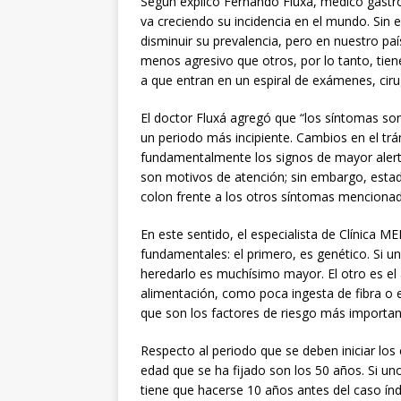
Según explicó Fernando Fluxá, médico gastr
va creciendo su incidencia en el mundo. Sin
disminuir su prevalencia, pero en nuestro pa
menos agresivo que otros, por lo tanto, tie
a que entran en un espiral de exámenes, cir
El doctor Fluxá agregó que “los síntomas so
un periodo más incipiente. Cambios en el trán
fundamentalmente los signos de mayor alert
son motivos de atención; sin embargo, esta
colon frente a los otros síntomas mencionad
En este sentido, el especialista de Clínica
fundamentales: el primero, es genético. Si un
heredarlo es muchísimo mayor. El otro es el a
alimentación, como poca ingesta de fibra o 
que son los factores de riesgo más importan
Respecto al periodo que se deben iniciar lo
edad que se ha fijado son los 50 años. Si uno
tiene que hacerse 10 años antes del caso índi