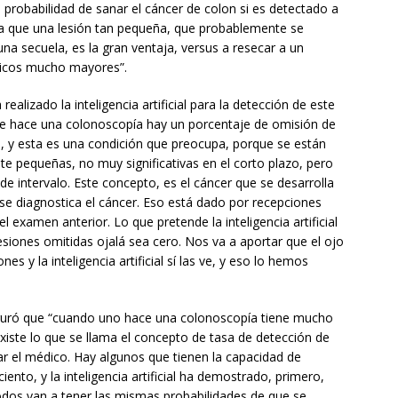
 probabilidad de sanar el cáncer de colon si es detectado a
ica que una lesión tan pequeña, que probablemente se
na secuela, es la gran ventaja, versus a resecar a un
gicos mucho mayores”.
alizado la inteligencia artificial para la detección de este
se hace una colonoscopía hay un porcentaje de omisión de
s, y esta es una condición que preocupa, porque se están
 pequeñas, no muy significativas en el corto plazo, pero
de intervalo. Este concepto, es el cáncer que se desarrolla
se diagnostica el cáncer. Eso está dado por recepciones
 examen anterior. Lo que pretende la inteligencia artificial
esiones omitidas ojalá sea cero. Nos va a aportar que el ojo
es y la inteligencia artificial sí las ve, y eso lo hemos
eguró que “cuando uno hace una colonoscopía tiene mucho
existe lo que se llama el concepto de tasa de detección de
r el médico. Hay algunos que tienen la capacidad de
iento, y la inteligencia artificial ha demostrado, primero,
todos van a tener las mismas probabilidades de que se