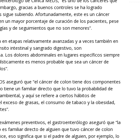
oenterólogo de Clínica MEDS, “es uno de los cánceres que
 embargo, gracias a buenos controles se ha logrado
ís sigue subiendo. Afortunadamente, este es un cáncer
nen un mayor porcentaje de curación de los pacientes, pese
ugías y de seguimientos que no son menores”.
n en etapas relativamente avanzadas y a veces también en
sito intestinal y sangrado digestivo, son
a. Los dolores abdominales en lugares específicos siempre
dísticamente es menos probable que sea un cáncer de
os”.
 MEDS aseguró que “el cáncer de colon tiene dos componentes
o tiene un familiar directo que lo tuvo la probabilidad de
mbiental, y aquí se refiere a ciertos hábitos de
el exceso de grasas, el consumo de tabaco y la obesidad,
tes”.
s exámenes preventivos, el gastroenterólogo aseguró que “la
 es familiar directo de alguien que tuvo cáncer de colon
ce, eso significa que si el padre de alguien, por ejemplo, lo