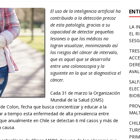
ENT
El uso de la inteligencia artificial ha
contribuido a la detección precoz
de esta patología, gracias a su
LA I
capacidad de detectar pequeñas
EL R
lesiones o que los médicos no
SESG
logran visualizar, minimizando así
TRES
los riesgos del cáncer de intervalo,
ACCE
que es aquel que se desarrolla
DERE
entre una colonoscopia y la
AVA
siguiente en la que se diagnostica el
cáncer.
SALF
ELEC
Cada 31 de marzo la Organización
BIOB
Mundial de la Salud (OMS)
PROV
e Colon, fecha que busca concientizar y educar a la
MALT
tar a tiempo esta enfermedad de alta prevalencia entre
que anualmente en Chile se detectan 6 mil casos y más de
CHIL
a causa.
TURI
PRIM