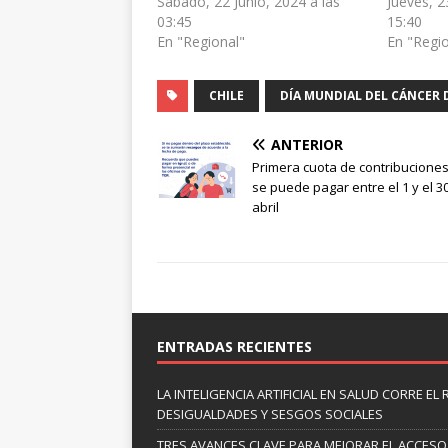
Sábado, 22 Junio, 2024 a las
Jueves, 2
03:45
15:40
En "Regional"
En "Regi
CHILE
DÍA MUNDIAL DEL CÁNCER
ANTERIOR
Primera cuota de contribucione
se puede pagar entre el 1 y el 3
abril
ENTRADAS RECIENTES
LA INTELIGENCIA ARTIFICIAL EN SALUD CORRE EL
DESIGUALDADES Y SESGOS SOCIALES
TRES AVANCES CLAVE PARA MEJORAR EL ACCESO