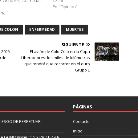
3 Octubre, 2025 a las
12:56
En "Opinión"
onal"
 DE COLON
ENFERMEDAD
MUERTES
SIGUIENTE
s 2025
El avión de Colo-Colo en la Copa
0 de
Libertadores: los miles de kilómetros
que tendrá que recorrer en el duro
Grupo E
PÁGINAS
 RIESGO DE PERPETUAR
Contacto
Inicio
 A LA INFORMACIÓN Y PROTEGER