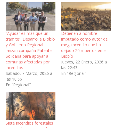
“Ayudar es más que un
Detienen a hombre
trámite”: Desarrolla Biobío
imputado como autor del
y Gobierno Regional
megaincendio que ha
lanzan campaña Patente
dejado 20 muertos en el
Solidaria para apoyar a
Biobío
comunas afectadas por
Jueves, 22 Enero, 2026 a
incendios
las 22:43
Sábado, 7 Marzo, 2026 a
En "Regional"
las 10:56
En "Regional"
Siete incendios forestales