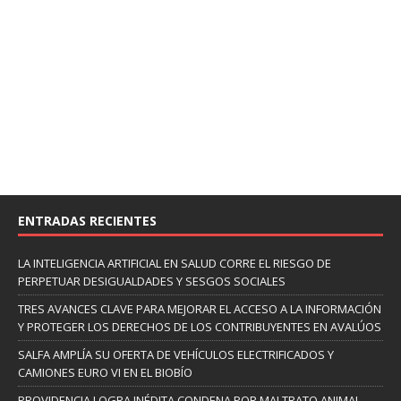
ENTRADAS RECIENTES
LA INTELIGENCIA ARTIFICIAL EN SALUD CORRE EL RIESGO DE
PERPETUAR DESIGUALDADES Y SESGOS SOCIALES
TRES AVANCES CLAVE PARA MEJORAR EL ACCESO A LA INFORMACIÓN
Y PROTEGER LOS DERECHOS DE LOS CONTRIBUYENTES EN AVALÚOS
SALFA AMPLÍA SU OFERTA DE VEHÍCULOS ELECTRIFICADOS Y
CAMIONES EURO VI EN EL BIOBÍO
PROVIDENCIA LOGRA INÉDITA CONDENA POR MALTRATO ANIMAL