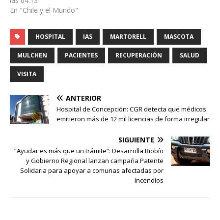
las 04:13
En "Chile y el Mundo"
HOSPITAL
IAS
MARTORELL
MASCOTA
MULCHEN
PACIENTES
RECUPERACIÓN
SALUD
VISITA
ANTERIOR
Hospital de Concepción: CGR detecta que médicos
emitieron más de 12 mil licencias de forma irregular
SIGUIENTE
“Ayudar es más que un trámite”: Desarrolla Biobío
y Gobierno Regional lanzan campaña Patente
Solidaria para apoyar a comunas afectadas por
incendios