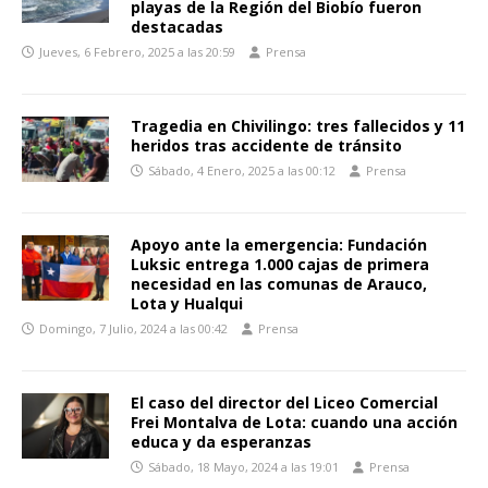
playas de la Región del Biobío fueron
destacadas
Jueves, 6 Febrero, 2025 a las 20:59
Prensa
Tragedia en Chivilingo: tres fallecidos y 11
heridos tras accidente de tránsito
Sábado, 4 Enero, 2025 a las 00:12
Prensa
Apoyo ante la emergencia: Fundación
Luksic entrega 1.000 cajas de primera
necesidad en las comunas de Arauco,
Lota y Hualqui
Domingo, 7 Julio, 2024 a las 00:42
Prensa
El caso del director del Liceo Comercial
Frei Montalva de Lota: cuando una acción
educa y da esperanzas
Sábado, 18 Mayo, 2024 a las 19:01
Prensa