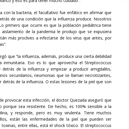
 blanco y eso es para tener mucho cuidado”.
 con la bacteria, el facultativo fue enfático en afirmar que
detrás de una condición que la influenza produce. Nosotros
o primero que ocurre es que la población pediátrica tiene
l aislamiento de la pandemia le produjo que se expusiera
stán más proclives a infectarse de los virus que antes, por
as”.
gó que “la influenza, además, produce una cierta debilidad
ia inmunitaria. Eso es lo que aprovecha el Streptococcus
detrás de la influenza y empezar a producir amigdalitis,
inos secundarios, neumonias que se llaman necrotizantes,
detrás de la influenza. O estas lesiones de la piel que son
e provocar esta infección, el doctor Quezada aseguró que
o porque sea resistente. De hecho, es 100% sensible a la
cilina, y responde, pero es muy virulenta. Tiene muchos
llos, están las enfermedades de la piel que pueden ser
toxinas, entre ellas, está el shock tóxico. El streptococcus