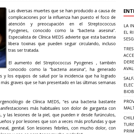
ENT
Las diversas muertes que se han producido a causa de
complicaciones por la influenza han puesto el foco de
atención y preocupación en el Streptococcus
LA I
Pyogenes, conocido como la “bacteria asesina”.
EL R
Especialista de Clínica MEDS advierte que esta bacteria
SESG
libera toxinas que pueden seguir circulando, incluso
TRES
tras ser tratada.
ACCE
DERE
El aumento del Streptococcus Pyogenes , también
AVA
conocido como la “bacteria asesina”, ha generado
s y los equipos de salud por la incidencia que ha logrado
SALF
ud más graves que se han presentado en las últimas semanas
ELEC
BIOB
PROV
rgenciólogo de Clínica MEDS, “es una bacteria bastante
MALT
manifestaciones más habituales son dolor de garganta con
, y las lesiones de la piel, que pueden ir desde furúnculos,
CHIL
ueños y por lesiones que son a veces más profundas y que
TURI
neal, genital. Son lesiones febriles, con mucho dolor, con
PRIM