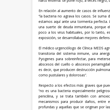
harto eritema: se pone rojo, a veces negro,
En relación al aumento de casos de influenza
“la bacteria no agrava los casos. Se suma 
estamos aquí ante una tormenta perfecta. L
una suerte de deuda inmunitaria, porque e
poco a los virus habituales, por lo tanto, e
exposición, se desarrollaban mejores defens
El médico urgenciólogo de Clínica MEDS agre
transitoria del sistema inmune, una anerg
Pyogenes para sobreinfectar, para meterse 
abscesos del cuello o abscesos periamigdal
es decir, que producen destrucción pulmonar 
como pustulares y dolorosas”.
Respecto a los efectos más graves que pued
“no es una bacteria especialmente peligros
penicilina, y se trata también con amoxi
mecanismos para producir daños, entre e
profundas y aquellas que se originan por las 