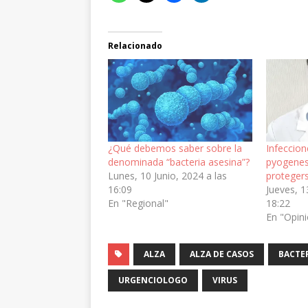
Relacionado
¿Qué debemos saber sobre la
Infeccio
denominada “bacteria asesina”?
pyogene
Lunes, 10 Junio, 2024 a las
proteger
16:09
Jueves, 1
En "Regional"
18:22
En "Opin
ALZA
ALZA DE CASOS
BACTER
URGENCIOLOGO
VIRUS